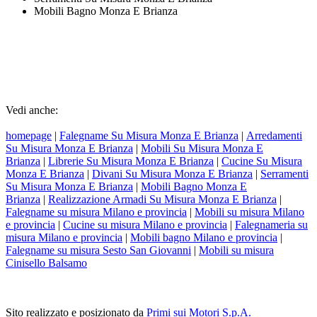
Mobili Bagno Monza E Brianza
Vedi anche:
homepage
|
Falegname Su Misura Monza E Brianza
|
Arredamenti
Su Misura Monza E Brianza
|
Mobili Su Misura Monza E
Brianza
|
Librerie Su Misura Monza E Brianza
|
Cucine Su Misura
Monza E Brianza
|
Divani Su Misura Monza E Brianza
|
Serramenti
Su Misura Monza E Brianza
|
Mobili Bagno Monza E
Brianza
|
Realizzazione Armadi Su Misura Monza E Brianza
|
Falegname su misura Milano e provincia
|
Mobili su misura Milano
e provincia
|
Cucine su misura Milano e provincia
|
Falegnameria su
misura Milano e provincia
|
Mobili bagno Milano e provincia
|
Falegname su misura Sesto San Giovanni
|
Mobili su misura
Cinisello Balsamo
Sito realizzato e posizionato da
Primi sui Motori S.p.A.