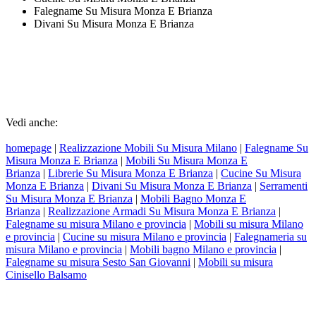
Falegname Su Misura Monza E Brianza
Divani Su Misura Monza E Brianza
Vedi anche:
homepage
|
Realizzazione Mobili Su Misura Milano
|
Falegname Su
Misura Monza E Brianza
|
Mobili Su Misura Monza E
Brianza
|
Librerie Su Misura Monza E Brianza
|
Cucine Su Misura
Monza E Brianza
|
Divani Su Misura Monza E Brianza
|
Serramenti
Su Misura Monza E Brianza
|
Mobili Bagno Monza E
Brianza
|
Realizzazione Armadi Su Misura Monza E Brianza
|
Falegname su misura Milano e provincia
|
Mobili su misura Milano
e provincia
|
Cucine su misura Milano e provincia
|
Falegnameria su
misura Milano e provincia
|
Mobili bagno Milano e provincia
|
Falegname su misura Sesto San Giovanni
|
Mobili su misura
Cinisello Balsamo